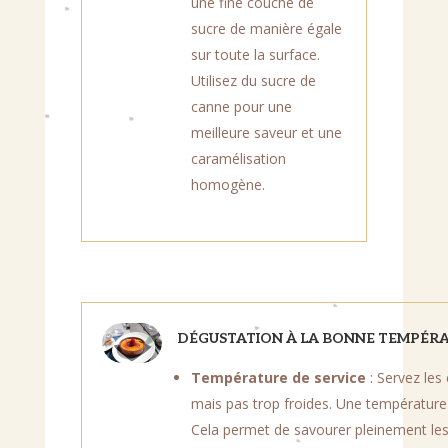
une fine couche de
sucre de manière égale
sur toute la surface.
Utilisez du sucre de
canne pour une
meilleure saveur et une
caramélisation
homogène.
DÉGUSTATION À LA BONNE TEMPÉR
Température de service
: Servez les
mais pas trop froides. Une température 
Cela permet de savourer pleinement le