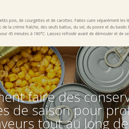
tits pois, de courgettes et de carottes. Faites cuire séparément les l
 de la crème fraîche, des œufs battus, du sel, du poivre et du basili
pour 45 minutes à 180°C. Laissez refroidir avant de démouler et de ser
nt faire des conser
s de saison pour prof
aveurs tout au long de