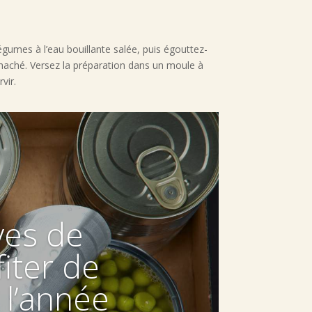
égumes à l’eau bouillante salée, puis égouttez-
c haché. Versez la préparation dans un moule à
vir.
ves de
iter de
 l’année