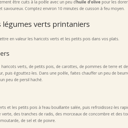
lement être cuits à la poêle avec un peu d’
huile d’olive
pour les dorer
 et savoureux. Comptez environ 10 minutes de cuisson à feu moyen.
s légumes verts printaniers
re en valeur les haricots verts et les petits pois dans vos plats.
iers
 haricots verts, de petits pois, de carottes, de pommes de terre et de
ur, puis égouttez-les. Dans une poêle, faites chauffer un peu de beurr
 un peu de persil haché.
rts et les petits pois à l’eau bouillante salée, puis refroidissez-les ra
de verte, des tranches de radis, des morceaux de concombre et des to
e moutarde, de sel et de poivre.