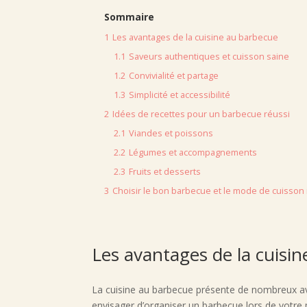
Sommaire
1
Les avantages de la cuisine au barbecue
1.1
Saveurs authentiques et cuisson saine
1.2
Convivialité et partage
1.3
Simplicité et accessibilité
2
Idées de recettes pour un barbecue réussi
2.1
Viandes et poissons
2.2
Légumes et accompagnements
2.3
Fruits et desserts
3
Choisir le bon barbecue et le mode de cuisson 
Les avantages de la cuisi
La cuisine au barbecue présente de nombreux avan
envisager d’organiser un barbecue lors de votre p