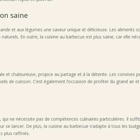
son saine
ande et aux légumes une saveur unique et délicieuse. Les aliments so
naturels. En outre, la cuisine au barbecue est plus saine, car elle né
e et chaleureuse, propice au partage et à la détente. Les convives pe
ils de cuisson. C’est également l’occasion de profiter du grand air e
ui ne nécessite pas de compétences culinaires particulières. Il suffit
r se lancer. De plus, la cuisine au barbecue s’adapte à tous les budge
 plus raffinés.