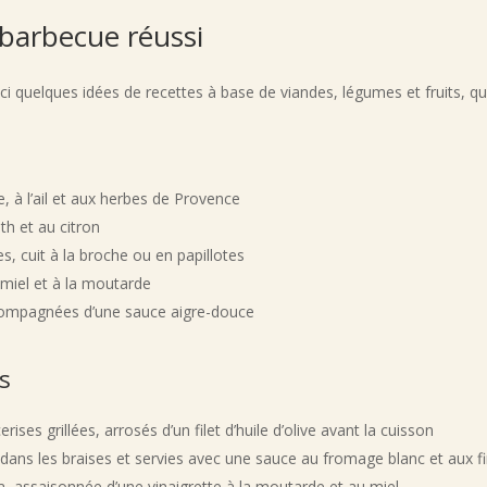
 barbecue réussi
ici quelques idées de recettes à base de viandes, légumes et fruits, qui
ve, à l’ail et aux herbes de Provence
th et au citron
s, cuit à la broche ou en papillotes
miel et à la moutarde
accompagnées d’une sauce aigre-douce
s
ses grillées, arrosés d’un filet d’huile d’olive avant la cuisson
ans les braises et servies avec une sauce au fromage blanc et aux f
a, assaisonnée d’une vinaigrette à la moutarde et au miel