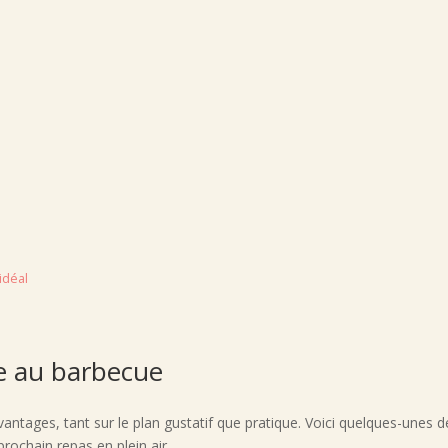
idéal
ne au barbecue
tages, tant sur le plan gustatif que pratique. Voici quelques-unes d
rochain repas en plein air.