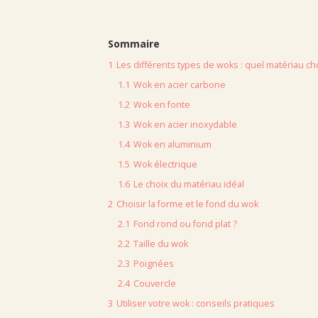
Sommaire
1
Les différents types de woks : quel matériau cho
1.1
Wok en acier carbone
1.2
Wok en fonte
1.3
Wok en acier inoxydable
1.4
Wok en aluminium
1.5
Wok électrique
1.6
Le choix du matériau idéal
2
Choisir la forme et le fond du wok
2.1
Fond rond ou fond plat ?
2.2
Taille du wok
2.3
Poignées
2.4
Couvercle
3
Utiliser votre wok : conseils pratiques