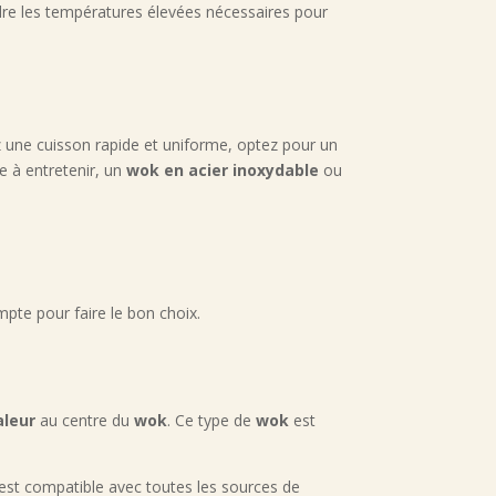
ndre les températures élevées nécessaires pour
z une cuisson rapide et uniforme, optez pour un
le à entretenir, un
wok en acier inoxydable
ou
mpte pour faire le bon choix.
aleur
au centre du
wok
. Ce type de
wok
est
l est compatible avec toutes les sources de