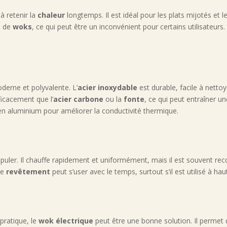
à retenir la
chaleur
longtemps. Il est idéal pour les plats mijotés et 
s de
woks
, ce qui peut être un inconvénient pour certains utilisateurs
derne et polyvalente. L’
acier inoxydable
est durable, facile à netto
ficacement que l’
acier carbone
ou la
fonte
, ce qui peut entraîner 
n aluminium pour améliorer la conductivité thermique.
ipuler. Il chauffe rapidement et uniformément, mais il est souvent re
le
revêtement
peut s’user avec le temps, surtout s’il est utilisé à h
pratique, le
wok électrique
peut être une bonne solution. Il permet