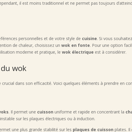
Cependant, il est moins traditionnel et ne permet pas toujours d’attei
férences personnelles et de votre style de
cuisine
. Si vous souhaite
rétention de chaleur, choisissez un
wok en fonte
. Pour une option faci
tilisation moderne et pratique, le
wok électrique
est à considérer.
d du wok
 crucial dans son efficacité. Voici quelques éléments à prendre en co
woks
. Il permet une
cuisson
uniforme et rapide en concentrant la
ch
nstable sur les plaques électriques ou à induction.
rmet une plus grande stabilité sur les
plaques de cuisson
plates. I