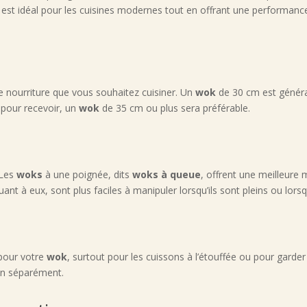
est idéal pour les cuisines modernes tout en offrant une performance
e nourriture que vous souhaitez cuisiner. Un
wok
de 30 cm est généra
pour recevoir, un
wok
de 35 cm ou plus sera préférable.
 Les
woks
à une poignée, dits
woks à queue
, offrent une meilleure m
nt à eux, sont plus faciles à manipuler lorsqu’ils sont pleins ou lorsq
 pour votre
wok
, surtout pour les cuissons à l’étouffée ou pour garder
 un séparément.