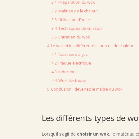
3.1
Préparation du wok
3.2
Maîtrise de la chaleur
3.3
Utilisation d’huile
3.4
Techniques de cuisson
3.5
Entretien du wok
4
Le wok et les différentes sources de chaleur
4.1
Cuisinière à gaz
4.2
Plaque électrique
4.3
Induction
4.4
Wok électrique
5
Conclusion : devenez le maître du wok
Les différents types de wok
Lorsqu’il s’agit de
choisir un wok
, le matériau e