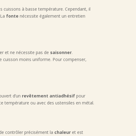
les cuissons à basse température. Cependant, il
. La
fonte
nécessite également un entretien
yer et ne nécessite pas de
saisonner
.
une cuisson moins uniforme. Pour compenser,
couvert d’un
revêtement antiadhésif
pour
aute température ou avec des ustensiles en métal.
 de contrôler précisément la
chaleur
et est